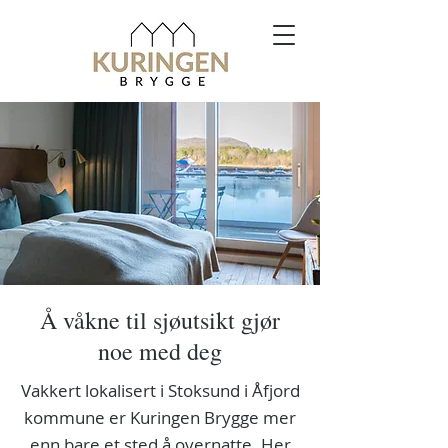
Å våkne til sjøutsikt gjør
noe med deg
Vakkert lokalisert i Stoksund i Åfjord
kommune er Kuringen Brygge mer
enn bare et sted å overnatte. Her